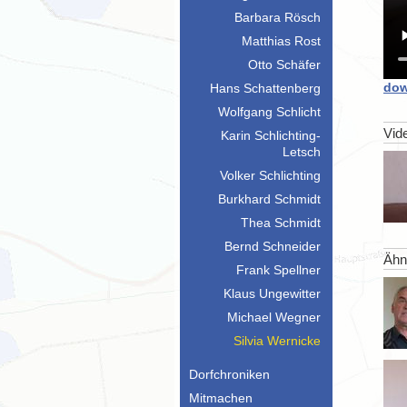
Barbara Rösch
Matthias Rost
Otto Schäfer
dow
Hans Schattenberg
Wolfgang Schlicht
Vid
Karin Schlichting-
Letsch
Volker Schlichting
Burkhard Schmidt
Thea Schmidt
Bernd Schneider
Ähn
Frank Spellner
Klaus Ungewitter
Michael Wegner
Silvia Wernicke
Dorfchroniken
Mitmachen