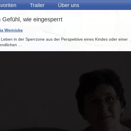
voriten
Trailer
Über uns
n Gefühl, wie eingesperrt
via Wernicke
 Leben in der Sperrzone aus der Perspektive eines Kindes oder einer
endlichen …