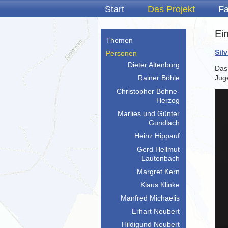
Start
Das Projekt
Fa
Ei
Themen
Sil
Personen
Dieter Altenburg
Das
Rainer Böhle
Jug
Christopher Bohne-
Herzog
Marlies und Günter
Gundlach
Heinz Hippauf
Gerd Hellmut
Lautenbach
Margret Kern
Klaus Klinke
Manfred Michaelis
Erhart Neubert
Hildigund Neubert