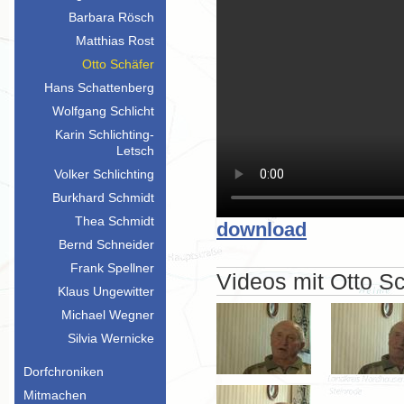
Barbara Rösch
Matthias Rost
Otto Schäfer
Hans Schattenberg
Wolfgang Schlicht
Karin Schlichting-
Letsch
Volker Schlichting
Burkhard Schmidt
Thea Schmidt
download
Bernd Schneider
Frank Spellner
Videos mit Otto S
Klaus Ungewitter
Michael Wegner
Silvia Wernicke
Dorfchroniken
Mitmachen