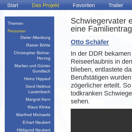
Start
Das Projekt
Favoriten
Trailer
Schwiegervater 
Themen
eine Familientra
Personen
Dieter Altenburg
Otto Schäfer
Rainer Böhle
In der
DDR
bekamen R
Christopher Bohne-
Herzog
Reiseerlaubnis in de
Marlies und Günter
blieben, entlastete d
Gundlach
Berufstätigen wurden
Heinz Hippauf
zögerlicher erteilt. 
Gerd Hellmut
Lautenbach
todkranken Schwieger
Margret Kern
sehen.
Klaus Klinke
Manfred Michaelis
Erhart Neubert
Hildigund Neubert