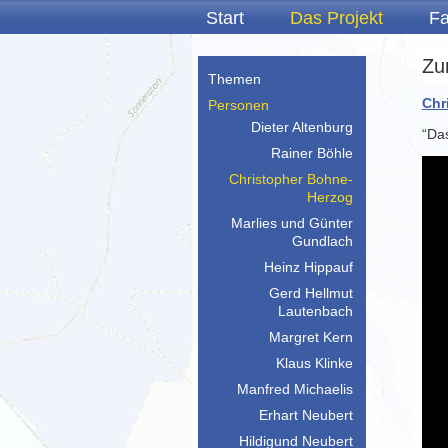
Start
Das Projekt
Fa
Zu
Themen
Chr
Personen
Dieter Altenburg
“Das
Rainer Böhle
Christopher Bohne-
Herzog
Marlies und Günter
Gundlach
Heinz Hippauf
Gerd Hellmut
Lautenbach
Margret Kern
Klaus Klinke
Manfred Michaelis
Erhart Neubert
Hildigund Neubert