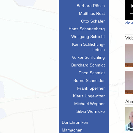
Barbara Rösch
Matthias Rost
Otto Schäfer
dow
Hans Schattenberg
Wolfgang Schlicht
Vid
Karin Schlichting-
Letsch
Volker Schlichting
Burkhard Schmidt
Thea Schmidt
Bernd Schneider
Frank Spellner
Klaus Ungewitter
Ähn
Michael Wegner
Silvia Wernicke
Dorfchroniken
Mitmachen